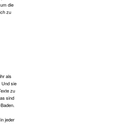
 um die
ich zu
hr als
. Und sie
Texte zu
as sind
n-Baden.
n jeder