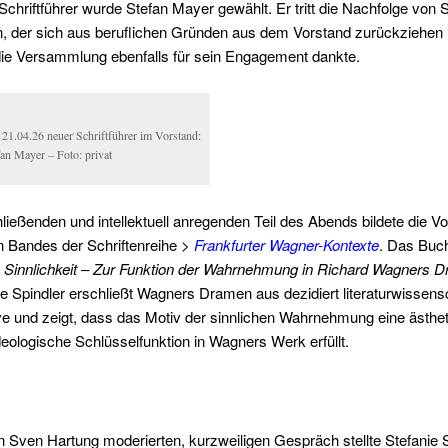
Schriftführer wurde Stefan Mayer gewählt. Er tritt die Nachfolge von 
, der sich aus beruflichen Gründen aus dem Vorstand zurückziehen
ie Versammlung ebenfalls für sein Engagement dankte.
 21.04.26 neuer Schriftführer im Vorstand:
fan Mayer – Foto: privat
ießenden und intellektuell anregenden Teil des Abends bildete die Vo
n Bandes der Schriftenreihe
>
Frankfurter Wagner-Kontexte
. Das Buc
 Sinnlichkeit – Zur Funktion der Wahrnehmung in Richard Wagners 
ie Spindler erschließt Wagners Dramen aus dezidiert literaturwissensc
ve und zeigt, dass das Motiv der sinnlichen Wahrnehmung eine ästhe
deologische Schlüsselfunktion in Wagners Werk erfüllt.
 Sven Hartung moderierten, kurzweiligen Gespräch stellte Stefanie S