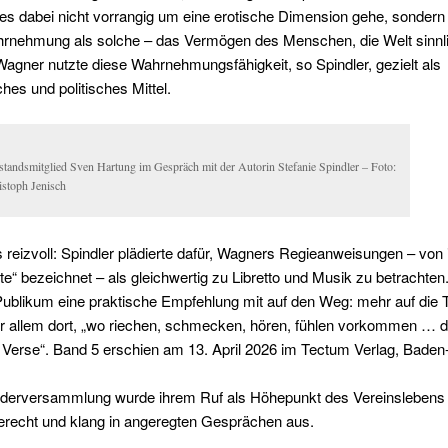
 es dabei nicht vorrangig um eine erotische Dimension gehe, sondern
rnehmung als solche – das Vermögen des Menschen, die Welt sinnl
Wagner nutzte diese Wahrnehmungsfähigkeit, so Spindler, gezielt als
ches und politisches Mittel.
standsmitglied Sven Hartung im Gespräch mit der Autorin Stefanie Spindler – Foto:
istoph Jenisch
reizvoll: Spindler plädierte dafür, Wagners Regieanweisungen – von i
e“ bezeichnet – als gleichwertig zu Libretto und Musik zu betrachten
ublikum eine praktische Empfehlung mit auf den Weg: mehr auf die 
or allem dort, „wo riechen, schmecken, hören, fühlen vorkommen … d
 Verse“. Band 5 erschien am 13. April 2026 im Tectum Verlag, Bade
iederversammlung wurde ihrem Ruf als Höhepunkt des Vereinslebens i
gerecht und klang in angeregten Gesprächen aus.