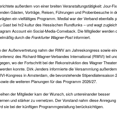
richtete außerdem von einer breiten Veranstaltungstätigkeit: Jour-F
enden Gästen, Vorträge, Reisen, Führungen und Probenbesuche in d
prägten ein vielfältiges Programm. Medial war der Verband ebenfalls 
u Gast bei hr2-kultur des Hessischen Rundfunks – und wagt zugleic
tagram Account ein Social-Media-Comeback. Die Mitglieder werden 
gelmäßig durch die
Frankfurter Wagner-Post
informiert.
h der Außenvertretung nahm der RWV am Jahreskongress sowie ein
onferenz des Richard-Wagner-Verbandes International (RWVI) teil un
gegen, wo der Fortschritt bei der Rekonstruktion des Wagner Theater
t werden konnte. Dirk Jenders informierte die Versammlung außerdem
WVI-Kongress in Amsterdam, die bevorstehende Stipendiatensaison 2
sowie die weiteren Planungen für das Programm 2026/27.
eihen der Mitglieder kam der Wunsch, sich untereinander besser
ernen und stärker zu vernetzen. Der Vorstand nahm diese Anregung
rd sie bei der künftigen Programmgestaltung berücksichtigen.