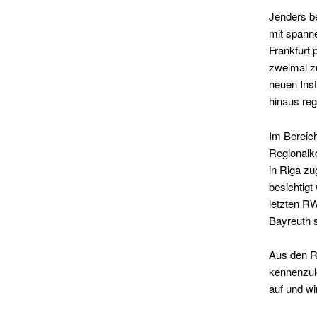
Jenders be
mit spann
Frankfurt 
zweimal z
neuen Ins
hinaus re
Im Bereic
Regionalk
in Riga zu
besichtig
letzten R
Bayreuth 
Aus den R
kennenzul
auf und wi