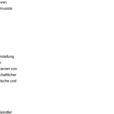
Sven
 musste
rstellung
h
Dramen
von
haftlicher
tische und
pindler