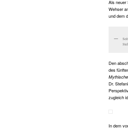
Als neuer 
Wehser an
und dem d
Seit
Ste
Den abschl
des fünfte
Mythische
Dr. Stefan
Perspekti
zugleich i
In dem von