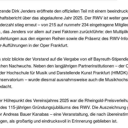
zende Dirk Jenders eröffnete den offiziellen Teil mit einem beeindru
aftsbericht über das abgelaufene Jahr 2025. Der RWV ist weiter g
ederzahl stieg erneut – von 215 auf nunmehr 234 eingetragene Mitglied
das Jenders vor allem auf zwei Faktoren zurückführte: den Multiplik
fehlungen aus den eigenen Reihen sowie die Präsenz des RWV-Inf
-Aufführungen in der Oper Frankfurt.
stolz blickte der Vorstand auf die Vergabe von elf Bayreuth-Stipendi
chen Nachwuchs. Neben den langjährigen Partnerinstitutionen – der 
 der Hochschule für Musik und Darstellende Kunst Frankfurt (HfMDK)
servatorium – wurde diesmal ausnahmsweise auch die Musikhochs
dacht.
er Höhepunkt des Vereinsjahres 2025 war die Rheingold-Preisverleih
h des 115-jährigen Gründungsjubiläums des RWV. Die Auszeichnung 
r Andreas Bauer Kanabas – eine Veranstaltung, die nach übereinst
gen, als großartig und eindrucksvoll in Erinnerung geblieben ist.