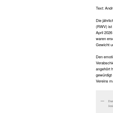
Text: And
Die jährl
(RWV) ist 
April 2026
waren ersc
Gewicht un
Den emoti
Verabschi
angehört 
gewürdigt 
Vereins ma
Dan
Jen