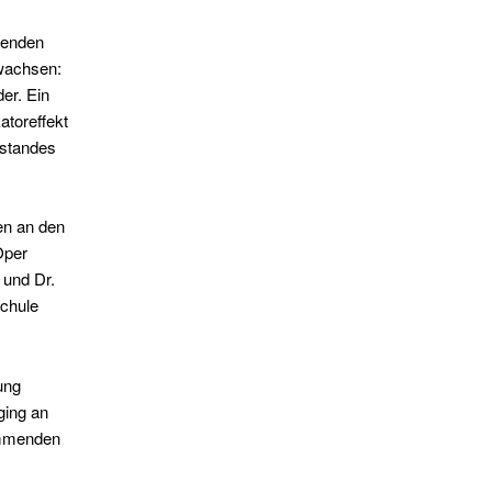
ckenden
ewachsen:
er. Ein
atoreffekt
ostandes
en an den
Oper
 und Dr.
chule
ung
ging an
immenden