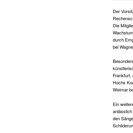
Der Vorsit
Rechensch
Die Mitgli
Wachstum, 
durch Emp
bei Wagner
Besonders 
künstleris
Frankfurt,
Hochs Kon
Weimar be
Ein weiter
anlässlic
den Sänge
Schilderun