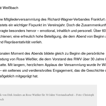
ré Weißbach
iche Mitgliederversammlung des Richard-Wagner-Verbandes Frankfurt
stets ein wichtiger Fixpunkt im Vereinsjahr. Doch die Zusammenkunf
 ragte besonders hervor – emotional, inhaltlich und personell. Über 60
hienen; eine erfreulich hohe Beteiligung, die dem Abend von Beginn 
d Repräsentativität verlieh.
onalen Moment des Abends bildete gleich zu Beginn die persönliche
edung von Rose Wießler, die dem Vorstand des RWV über 30 Jahre 
hatte. Mit langem, herzlichem Applaus der Versammlung wurde ihr W
– ein seltenes und verdienstvolles Engagement, das die Geschichte 
ßgeblich mitgeprägt hat.
k von Dirk Jenders an Rose Wießler für 30 Jahre Vorstandsarbeit – Foto: Christoph
isch