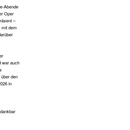
ixe-Abende
er Oper
präsent –
h mit dem
darüber
er
d war auch
s
 über den
026 in
 dankbar