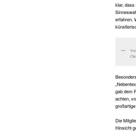
klar, dass
Sinneswah
erfahren. 
künstleris
Vor
Chr
Besonders 
„Nebentext
gab dem P
achten, v
großartige
Die Mitgl
Hinsicht 