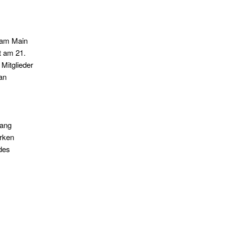
 am Main
t am 21.
 Mitglieder
an
lang
irken
des