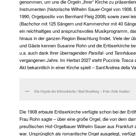
genommen, um uns die Orgeln „ihrer“ Kirche zu präsentieren
Instrumenten (historische Wilhelm Sauer-Orgel von 1908,
1990, Orgelpositiv von Bernhard Fleig 2008) sowie zwei le
(Bachchor mit 125 Sängern und Kammerchor mit 40 Sängern)
ein reichhaltiges und anspruchsvolles Musikprogramm, das
hinaus in der ganzen Region Beachtung findet. Viele der ü
und Gäste kennen Susanne Rohn und die Erlöserkirche ber
u.a. auch dank ihrer überragenden
Parsifal-
und
Tannhäuse
vergangenen Jahre. Im Herbst 2027 steht Puccinis
Tosca
a
Akt bekanntlich in einer Kirche spielt – Sant’Andrea della 
Die Orgeln der Erlöserkirche / Bad Homburg – Foto: Dirk Jenders
Die 1908 erbaute Erlöserkirche verfügte schon bei der Erö
Frau Rohn sagte – über eine große Orgel, die von dem dam
preußischen Hof-Orgelbauer Wilhelm Sauer aus Frankfurt 
war. Ursprünglich als romantische Orgel ausgelegt, verfügt