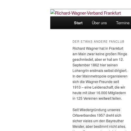
Zum
Zum
Der etwas andere Fanclub
primären
sekundären
Hauptmenü
Start
Über uns
Termine
Inhalt
Inhalt
Richard-Wagn
springen
springen
DER ETWAS ANDERE FANCLUB
Richard Wagner hat in Frankfurt
am Main zwar keine großen Ringe
geschmiedet, aber er hat am 12.
September 1862 hier seinen
Lohengrin erstmals selbst dirigiert.
In der Mainmetropole organisieren
sich die Wagner-Freunde seit
1910 – eine Leidenschaft, die wir
heute mit über 16.000 Mitgliedern
in 125 Vereinen weltweit teilen.
Seit Wiedergründung unseres
Ortsverbandes 1957 dreht sich
sicher vieles um den Bayreuther
Meister, aber bestimmt nicht alles.