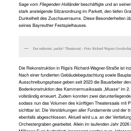
Sage vom
Fliegenden Holländer
beschäftigte und an sein
stark ansteigende Sitzanordnung im Parkett, den tiefen Gr
Dunkelheit des Zuschauerraums. Diese Besonderheiten üb
seines Bayreuther Festspielhauses.
Der entkernte „nackte“ Theatersaal – Foto: Richard Wagner Gesellscha
Die Rekonstruktion in Riga‘s Richard-Wagner-Straße ist inz
Nach einer fundierten Gebäudebegutachtung sowie Baupla
Ausschreibungsphase geben seit 2023 die Bauarbeiter den 
Bodenkonstruktion des Kammermusiksaals „Musse“ im 2
vollständig erneuert. Zudem konnten zwei darunterliegend
sodass nun das Volumen des künftigen Theatersaals mit P
sichtbar ist. Die Verstärkungen aller Fundamente und der 
ebenfalls abgeschlossen. Aktuell wird u.a. an der Vertiefu
Orchestergraben gearbeitet. Allein im laufenden Jahr 2026
Millionen Euro budgetiert; insgesamt werden zum Jahresend