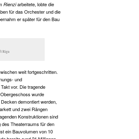
em
Rienzi
arbeitete, lobte die
aben für das Orchester und die
ernahm er später für den Bau
ft Riga
wischen weit fortgeschritten.
nungs- und
Takt vor. Die tragende
. Obergeschoss wurde
e Decken demontiert werden,
arkett und zwei Rängen
tragenden Konstruktionen sind
ng des Theaterraums für den
 ist ein Bauvolumen von 10
e bereits rund 21 Millionen