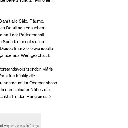
Damit alle Säle, Räume,
en Detail neu entstehen
kommt der Partnerschaft
 Spenden bringt sich der
eses finanzielle wie ideelle
ga überaus Wert geschätzt.
orstandsvorsitzenden Māris
ankfurt künftig die
Kolumnenraum im Obergeschoss
 in unmittelbarer Nähe zum
kfurt in den Rang eines >
rd Wagner Gesellschaft Riga