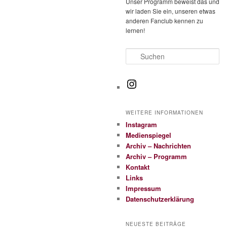
Unser Programm beweist das und
wir laden Sie ein, unseren etwas
anderen Fanclub kennen zu
lernen!
S
u
c
h
I
e
n
n
s
WEITERE INFORMATIONEN
t
Instagram
a
Medienspiegel
g
Archiv – Nachrichten
r
Archiv – Programm
a
Kontakt
m
Links
Impressum
Datenschutzerklärung
NEUESTE BEITRÄGE